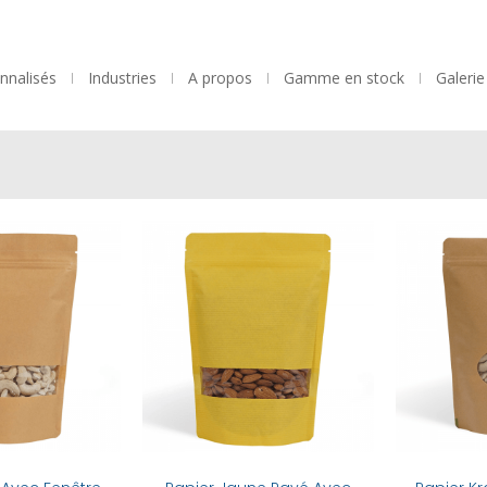
nnalisés
Industries
A propos
Gamme en stock
Galeri
y Now
Buy Now