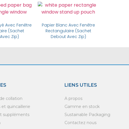
y Now
Buy Now
ayé Avec Fenêtre
Papier Blanc Avec Fenêtre
aire (Sachet
Rectangulaire (Sachet
Avec Zip)
Debout Avec Zip)
IES
LIENS UTILES
e collation
A propos
et quincaillerie
Gamme en stock
et suppléments
Sustainable Packaging
n
Contactez nous