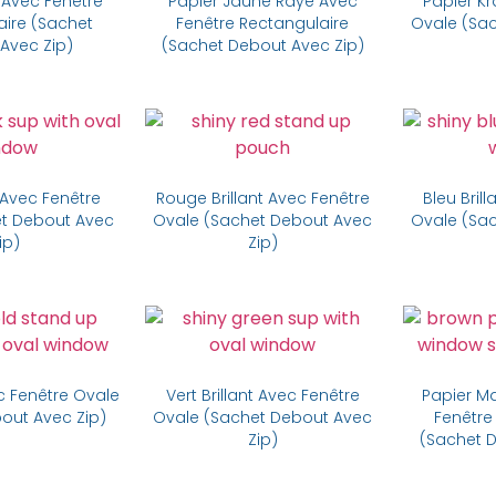
t Avec Fenêtre
Papier Jaune Rayé Avec
Papier Kr
aire (Sachet
Fenêtre Rectangulaire
Ovale (Sa
Avec Zip)
(Sachet Debout Avec Zip)
y Now
Buy Now
t Avec Fenêtre
Rouge Brillant Avec Fenêtre
Bleu Bril
et Debout Avec
Ovale (Sachet Debout Avec
Ovale (Sa
ip)
Zip)
y Now
Buy Now
c Fenêtre Ovale
Vert Brillant Avec Fenêtre
Papier M
out Avec Zip)
Ovale (Sachet Debout Avec
Fenêtre
Zip)
(Sachet D