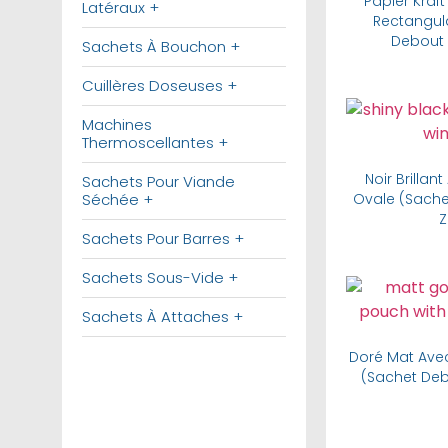
Papier Kraf
Latéraux +
Rectangul
Debout 
Sachets À Bouchon +
Cuillères Doseuses +
Machines
Bu
Thermoscellantes +
Noir Brillan
Sachets Pour Viande
Ovale (Sach
Séchée +
Z
Sachets Pour Barres +
Sachets Sous-Vide +
Bu
Sachets À Attaches +
Doré Mat Ave
(Sachet Deb