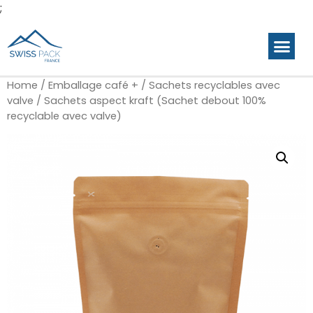
;
Produits p
Gamme en stock
Galerie de c
Home
/
Emballage café +
/
Sachets recyclables avec
valve
/ Sachets aspect kraft (Sachet debout 100%
recyclable avec valve)