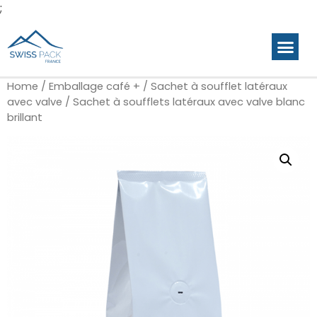
;
Produits p
Gamme en stock
Galerie de c
Home
/
Emballage café +
/
Sachet à soufflet latéraux
avec valve
/ Sachet à soufflets latéraux avec valve blanc
brillant