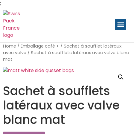
;
Produits p
Gamme en stock
Galerie de c
Home
/
Emballage café +
/
Sachet à soufflet latéraux
avec valve
/ Sachet à soufflets latéraux avec valve blanc
mat
Sachet à soufflets
latéraux avec valve
blanc mat