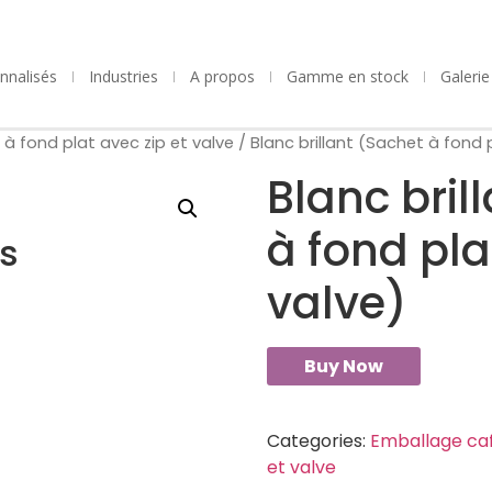
nnalisés
Industries
A propos
Gamme en stock
Galeri
à fond plat avec zip et valve
/ Blanc brillant (Sachet à fond 
Blanc bril
à fond pla
s
valve)
Buy Now
Categories:
Emballage ca
et valve