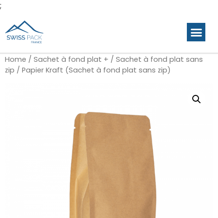
;
Produits p
Gamme en stock
Galerie de c
Home
/
Sachet à fond plat +
/
Sachet à fond plat sans
zip
/ Papier Kraft (Sachet à fond plat sans zip)