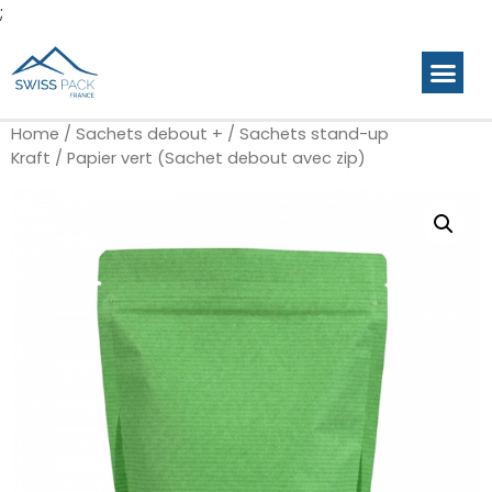
;
Produits p
Gamme en stock
Galerie de c
Home
/
Sachets debout +
/
Sachets stand-up
Kraft
/ Papier vert (Sachet debout avec zip)