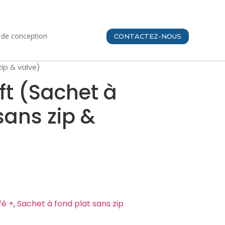
e de conception
CONTACTEZ-NOUS
zip & valve)
ft (Sachet à
sans zip &
fé +
,
Sachet à fond plat sans zip